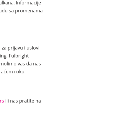
lkana. Informacije
skladu sa promenama
za prijavu i uslovi
ng, Fulbright
, molimo vas da nas
kraćem roku.
rs
ili nas pratite na