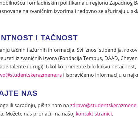
bilnošću i omladinskim politikama u regionu Zapadnog Ba
asnovane na zvaničnim izvorima i redovno se ažuriraju u 
NTNOST I TAČNOST
u tačnih i ažurnih informacija. Svi iznosi stipendija, rokovi 
euzeti iz zvaničnih izvora (Fondacija Tempus, DAAD, Cheveni
ade talente i drugi). Ukoliko primetite bilo kakvu netačnost
avo@studentskerazmene.rs
i ispravićemo informaciju u naj
AJTE NAS
loge ili saradnju, pišite nam na
zdravo@studentskerazmene.
. Možete nas pronaći i na našoj
kontakt stranici
.