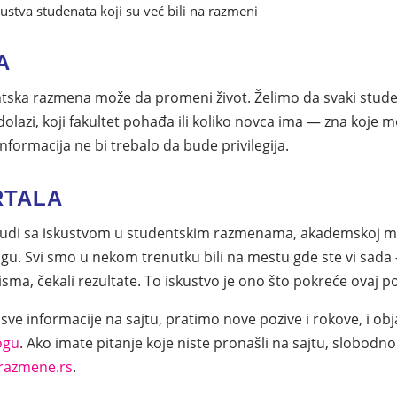
kustva studenata koji su već bili na razmeni
A
ska razmena može da promeni život. Želimo da svaki student
dolazi, koji fakultet pohađa ili koliko novca ima — zna koje 
 Informacija ne bi trebalo da bude privilegija.
RTALA
ljudi sa iskustvom u studentskim razmenama, akademskoj mo
u. Svi smo u nekom trenutku bili na mestu gde ste vi sada — 
isma, čekali rezultate. To iskustvo je ono što pokreće ovaj po
ve informacije na sajtu, pratimo nove pozive i rokove, i ob
ogu
. Ako imate pitanje koje niste pronašli na sajtu, slobodn
razmene.rs
.