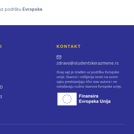
 uz podršku
Evropske
I
KONTAKT
zdravo@studentskerazmene.rs
Ovaj sajt je izrađen uz podršku Evropske
unije. Stavovi i mišljenja izneti na ovom
sajtu predstavljaju lični stav autora i ne
AD
odražavaju nužno stavove Evropske unije.
d