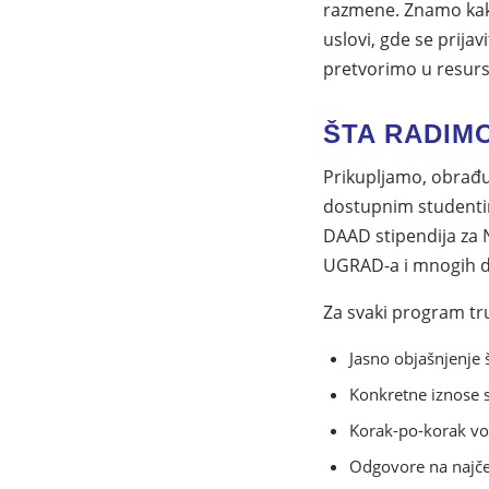
razmene. Znamo kako
uslovi, gde se prijavi
pretvorimo u resurs
ŠTA RADIM
Prikupljamo, obrađ
dostupnim studentim
DAAD stipendija za 
UGRAD-a i mnogih d
Za svaki program tr
Jasno objašnjenje 
Konkretne iznose s
Korak-po-korak vod
Odgovore na najče