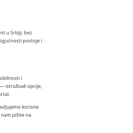
 u Srbiji, bez
mogućnosti postoje i
bilnosti i
istraživali opcije,
rtal.
javljujemo korisne
o nam pišite na