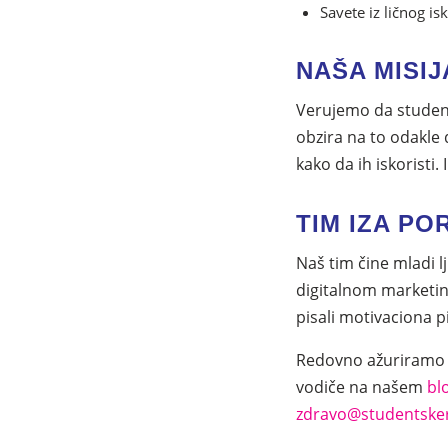
Savete iz ličnog is
NAŠA MISIJ
Verujemo da student
obzira na to odakle 
kako da ih iskoristi.
TIM IZA PO
Naš tim čine mladi 
digitalnom marketing
pisali motivaciona p
Redovno ažuriramo s
vodiče na našem
bl
zdravo@studentske