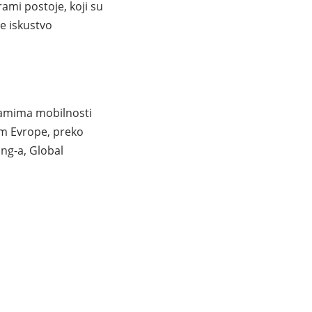
mi postoje, koji su
še iskustvo
ramima mobilnosti
m Evrope, preko
ng-a, Global