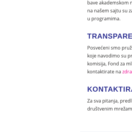
bave akademskom mo
na našem sajtu su z
u programima.
TRANSPARE
Posvećeni smo pružanj
koje navodimo su pr
komisija, Fond za ml
kontaktirate na
zdr
KONTAKTIR
Za sva pitanja, pred
društvenim mrežama