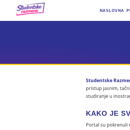
NASLOVNA
P
Studentske Razme
pristup jasnim, tač
studiranje u inostra
KAKO JE S
Portal su pokrenuli m