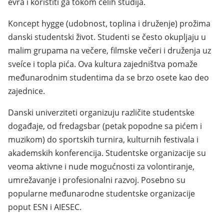
evra i koristiti ga tokom celih studija.
Koncept hygge (udobnost, toplina i druženje) prožima
danski studentski život. Studenti se često okupljaju u
malim grupama na večere, filmske večeri i druženja uz
sveíce i topla pića. Ova kultura zajedništva pomaže
međunarodnim studentima da se brzo osete kao deo
zajednice.
Danski univerziteti organizuju različite studentske
događaje, od fredagsbar (petak popodne sa pićem i
muzikom) do sportskih turnira, kulturnih festivala i
akademskih konferencija. Studentske organizacije su
veoma aktivne i nude mogućnosti za volontiranje,
umrežavanje i profesionalni razvoj. Posebno su
popularne međunarodne studentske organizacije
poput ESN i AIESEC.