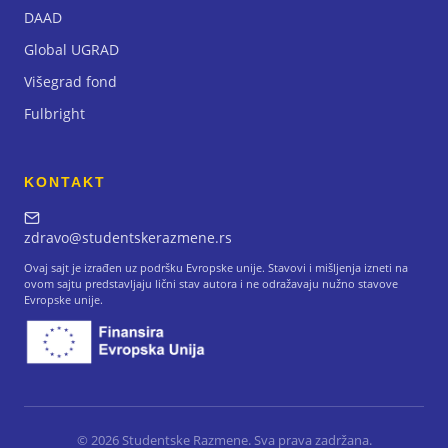
DAAD
Global UGRAD
Višegrad fond
Fulbright
KONTAKT
zdravo@studentskerazmene.rs
Ovaj sajt je izrađen uz podršku Evropske unije. Stavovi i mišljenja izneti na
ovom sajtu predstavljaju lični stav autora i ne odražavaju nužno stavove
Evropske unije.
©
2026
Studentske Razmene. Sva prava zadržana.