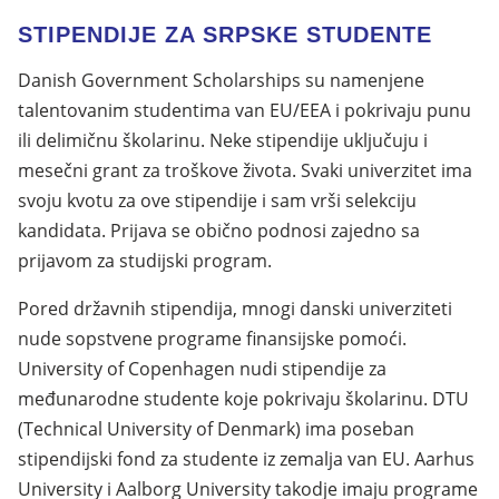
STIPENDIJE ZA SRPSKE STUDENTE
Danish Government Scholarships su namenjene
talentovanim studentima van EU/EEA i pokrivaju punu
ili delimičnu školarinu. Neke stipendije uključuju i
mesečni grant za troškove života. Svaki univerzitet ima
svoju kvotu za ove stipendije i sam vrši selekciju
kandidata. Prijava se obično podnosi zajedno sa
prijavom za studijski program.
Pored državnih stipendija, mnogi danski univerziteti
nude sopstvene programe finansijske pomoći.
University of Copenhagen nudi stipendije za
međunarodne studente koje pokrivaju školarinu. DTU
(Technical University of Denmark) ima poseban
stipendijski fond za studente iz zemalja van EU. Aarhus
University i Aalborg University takodje imaju programe