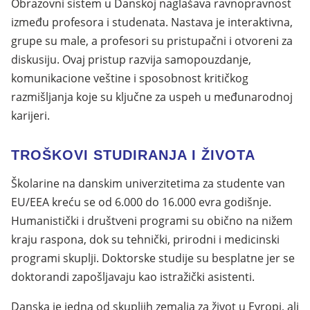
Obrazovni sistem u Danskoj naglašava ravnopravnost
između profesora i studenata. Nastava je interaktivna,
grupe su male, a profesori su pristupačni i otvoreni za
diskusiju. Ovaj pristup razvija samopouzdanje,
komunikacione veštine i sposobnost kritičkog
razmišljanja koje su ključne za uspeh u međunarodnoj
karijeri.
TROŠKOVI STUDIRANJA I ŽIVOTA
Školarine na danskim univerzitetima za studente van
EU/EEA kreću se od 6.000 do 16.000 evra godišnje.
Humanistički i društveni programi su obično na nižem
kraju raspona, dok su tehnički, prirodni i medicinski
programi skuplji. Doktorske studije su besplatne jer se
doktorandi zapošljavaju kao istražički asistenti.
Danska je jedna od skupljih zemalja za život u Evropi, ali