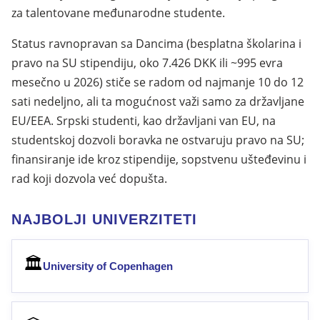
za talentovane međunarodne studente.
Status ravnopravan sa Dancima (besplatna školarina i
pravo na SU stipendiju, oko 7.426 DKK ili ~995 evra
mesečno u 2026) stiče se radom od najmanje 10 do 12
sati nedeljno, ali ta mogućnost važi samo za državljane
EU/EEA. Srpski studenti, kao državljani van EU, na
studentskoj dozvoli boravka ne ostvaruju pravo na SU;
finansiranje ide kroz stipendije, sopstvenu ušteđevinu i
rad koji dozvola već dopušta.
NAJBOLJI UNIVERZITETI
🏛
University of Copenhagen