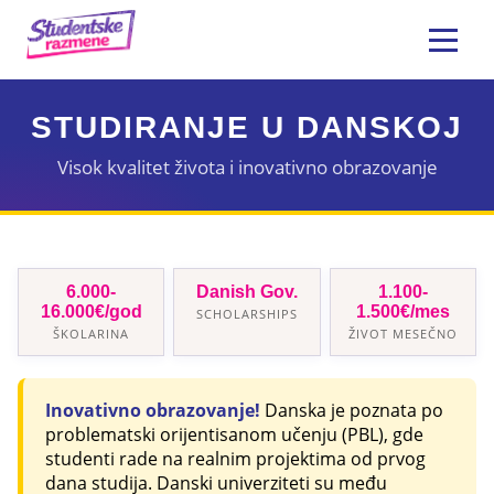
STUDIRANJE U DANSKOJ
Visok kvalitet života i inovativno obrazovanje
6.000-
Danish Gov.
1.100-
16.000€/god
1.500€/mes
SCHOLARSHIPS
ŠKOLARINA
ŽIVOT MESEČNO
Inovativno obrazovanje!
Danska je poznata po
problematski orijentisanom učenju (PBL), gde
studenti rade na realnim projektima od prvog
dana studija. Danski univerziteti su među