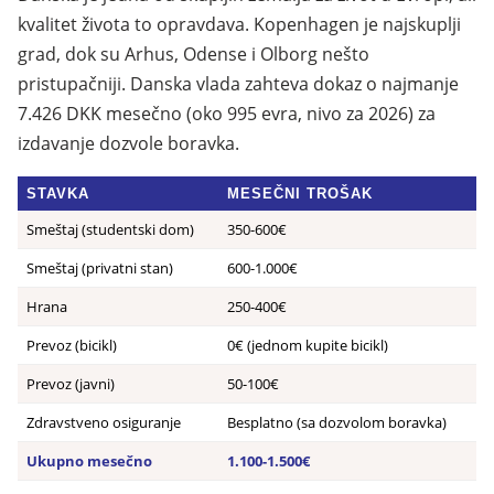
kvalitet života to opravdava. Kopenhagen je najskuplji
grad, dok su Arhus, Odense i Olborg nešto
pristupačniji. Danska vlada zahteva dokaz o najmanje
7.426 DKK mesečno (oko 995 evra, nivo za 2026) za
izdavanje dozvole boravka.
STAVKA
MESEČNI TROŠAK
Smeštaj (studentski dom)
350-600€
Smeštaj (privatni stan)
600-1.000€
Hrana
250-400€
Prevoz (bicikl)
0€ (jednom kupite bicikl)
Prevoz (javni)
50-100€
Zdravstveno osiguranje
Besplatno (sa dozvolom boravka)
Ukupno mesečno
1.100-1.500€