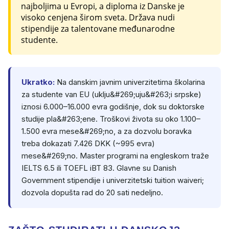
najboljima u Evropi, a diploma iz Danske je
visoko cenjena širom sveta. Država nudi
stipendije za talentovane međunarodne
studente.
Ukratko:
Na danskim javnim univerzitetima školarina
za studente van EU (uklju&#269;uju&#263;i srpske)
iznosi 6.000–16.000 evra godišnje, dok su doktorske
studije pla&#263;ene. Troškovi života su oko 1.100–
1.500 evra mese&#269;no, a za dozvolu boravka
treba dokazati 7.426 DKK (~995 evra)
mese&#269;no. Master programi na engleskom traže
IELTS 6.5 ili TOEFL iBT 83. Glavne su Danish
Government stipendije i univerzitetski tuition waiveri;
dozvola dopušta rad do 20 sati nedeljno.