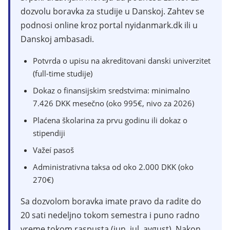
dozvolu boravka za studije u Danskoj. Zahtev se
podnosi online kroz portal nyidanmark.dk ili u
Danskoj ambasadi.
Potvrda o upisu na akreditovani danski univerzitet
(full-time studije)
Dokaz o finansijskim sredstvima: minimalno
7.426 DKK mesečno (oko 995€, nivo za 2026)
Plaćena školarina za prvu godinu ili dokaz o
stipendiji
Važeí pasoš
Administrativna taksa od oko 2.000 DKK (oko
270€)
Sa dozvolom boravka imate pravo da radite do
20 sati nedeljno tokom semestra i puno radno
vreme tokom raspusta (jun, jul, avgust). Nakon