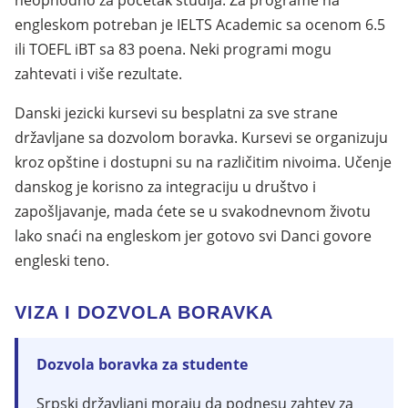
neophodno za početak studija. Za programe na
engleskom potreban je IELTS Academic sa ocenom 6.5
ili TOEFL iBT sa 83 poena. Neki programi mogu
zahtevati i više rezultate.
Danski jezicki kursevi su besplatni za sve strane
državljane sa dozvolom boravka. Kursevi se organizuju
kroz opštine i dostupni su na različitim nivoima. Učenje
danskog je korisno za integraciju u društvo i
zapošljavanje, mada ćete se u svakodnevnom životu
lako snaći na engleskom jer gotovo svi Danci govore
engleski teno.
VIZA I DOZVOLA BORAVKA
Dozvola boravka za studente
Srpski državljani moraju da podnesu zahtev za