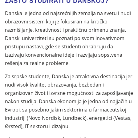
ZAŠTO STUDIRATI U DANSKOJ?
Danska je jedna od najsrećnijih zemalja na svetu i nudi
obrazovni sistem koji je fokusiran na kritičko
razmišljanje, kreativnost i praktičnu primenu znanja.
Danski univerziteti su poznati po svom inovativnom
pristupu nastavi, gde se studenti ohrabruju da
izazivaju konvencionalne ideje i razvijaju sopstvena
rešenja za realne probleme.
Za srpske studente, Danska je atraktivna destinacija jer
nudi visok kvalitet obrazovanja, bezbedan i
organizovan život i izvrsne mogućnosti za zapošljavanje
nakon studija. Danska ekonomija je jedna od najjačih u
Evropi, sa posebno jakim sektorima u farmaceutskoj
industriji (Novo Nordisk, Lundbeck), energetici (Vestas,
Ørsted), IT sektoru i dizajnu.