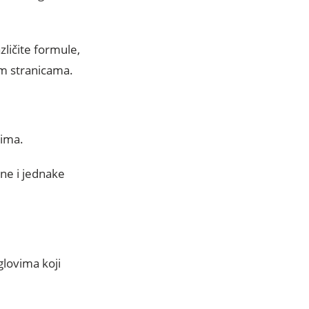
zličite formule,
im stranicama.
vima.
ne i jednake
glovima koji