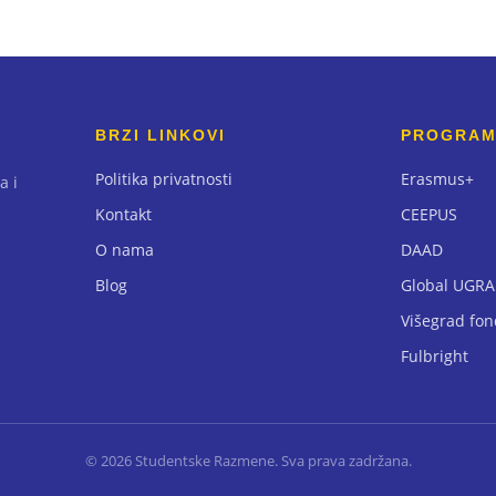
BRZI LINKOVI
PROGRAM
Politika privatnosti
Erasmus+
a i
Kontakt
CEEPUS
O nama
DAAD
Blog
Global UGR
Višegrad fon
Fulbright
©
2026
Studentske Razmene. Sva prava zadržana.