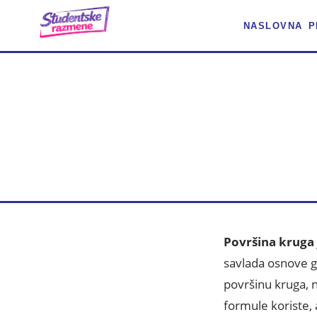
NASLOVNA
P
POV
Površina kruga
savlada osnove ge
površinu kruga, 
formule koriste, 