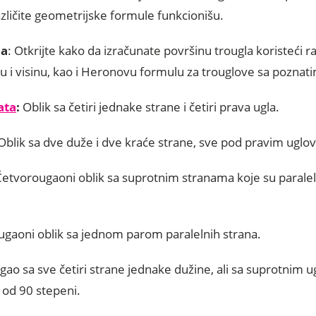
azličite geometrijske formule funkcionišu.
la
: Otkrijte kako da izračunate površinu trougla koristeći ra
vu i visinu, kao i Heronovu formulu za trouglove sa poznat
ata
:
Oblik sa četiri jednake strane i četiri prava ugla.
 Oblik sa dve duže i dve kraće strane, sve pod pravim uglo
Četvorougaoni oblik sa suprotnim stranama koje su paralel
ugaoni oblik sa jednom parom paralelnih strana.
gao sa sve četiri strane jednake dužine, ali sa suprotnim u
i od 90 stepeni.