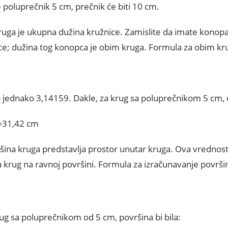
 poluprečnik 5 cm, prečnik će biti 10 cm.
ruga je ukupna dužina kružnice. Zamislite da imate konopa
nice; dužina tog konopca je obim kruga. Formula za obim kru
no jednako 3,14159. Dakle, za krug sa poluprečnikom 5 cm, 
≈31,42 cm
ršina kruga predstavlja prostor unutar kruga. Ova vrednost
 krug na ravnoj površini. Formula za izračunavanje površin
rug sa poluprečnikom od 5 cm, površina bi bila: