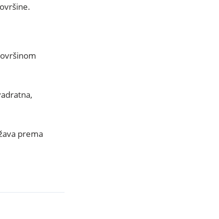
površine.
 površinom
vadratna,
užava prema