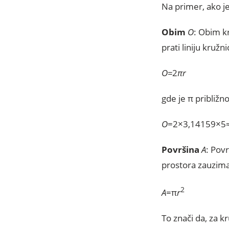
Na primer, ako je
Obim
O
: Obim k
prati liniju kruž
O=
2
πr
gde je π približ
O
=2×3,14159×5
Površina
A
: Pov
prostora zauzima
2
A
=π
r
To znači da, za k