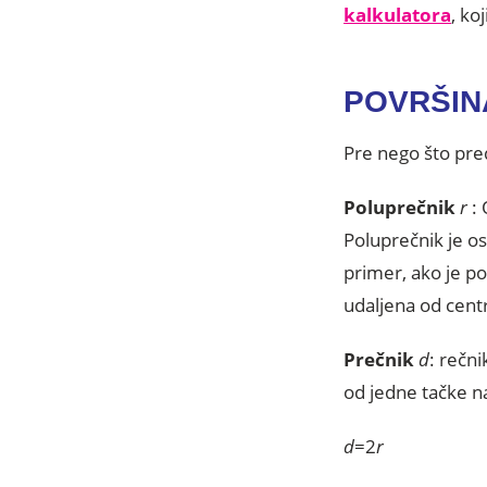
kalkulatora
, ko
POVRŠIN
Pre nego što pr
Poluprečnik
r
: 
Poluprečnik je os
primer, ako je po
udaljena od cent
Prečnik
d
: rečn
od jedne tačke na
d
=2
r