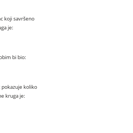
c koji savršeno
ga je:
obim bi bio:
 pokazuje koliko
e kruga je: