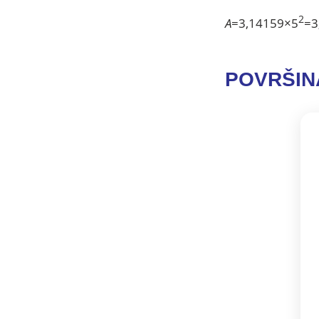
2
A
=3,14159×5
=3
POVRŠIN