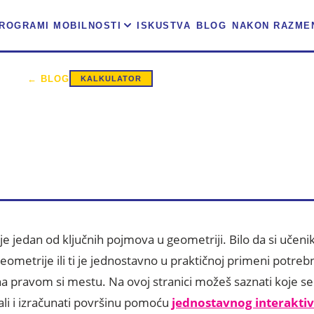
ROGRAMI MOBILNOSTI
ISKUSTVA
BLOG
NAKON RAZME
9. novembar 2024.
33 min čitanja
← BLOG
KALKULATOR
RŠINA KRUGA – FORMU
KALKULATOR
je jedan od ključnih pojmova u geometriji. Bilo da si učenik 
ometrije ili ti je jednostavno u praktičnoj primeni potreb
na pravom si mestu. Na ovoj stranici možeš saznati koje 
ali i izračunati površinu pomoću
jednostavnog interakti