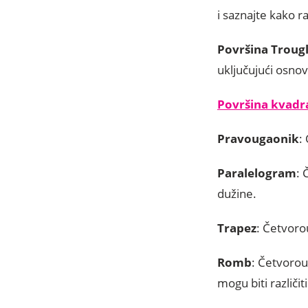
i saznajte kako r
Površina Troug
uključujući osno
Površina kvadr
Pravougaonik
:
Paralelogram
: 
dužine.
Trapez
: Četvoro
Romb
: Četvorou
mogu biti različit