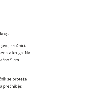
kruga:
govoj kružnici.
emenata kruga. Na
 tačno 5 cm
čnik se proteže
a prečnik je: