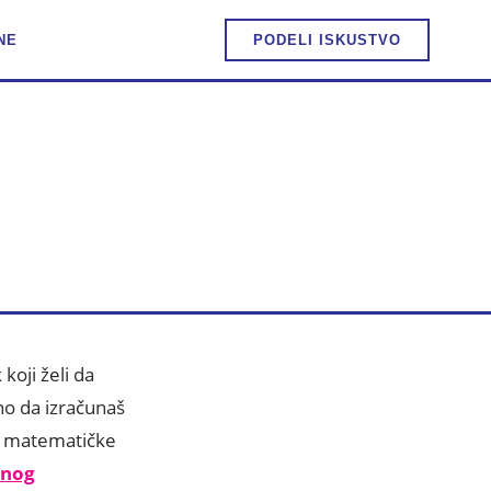
NE
PODELI ISKUSTVO
LA I
koji želi da
no da izračunaš
se matematičke
vnog