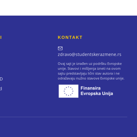
I
KONTAKT
zdravo@studentskerazmene.rs
Ovaj sajt je izrađen uz podršku Evropske
unije. Stavovi i mišljenja izneti na ovom
sajtu predstavljaju lični stav autora i ne
AD
odražavaju nužno stavove Evropske unije.
d