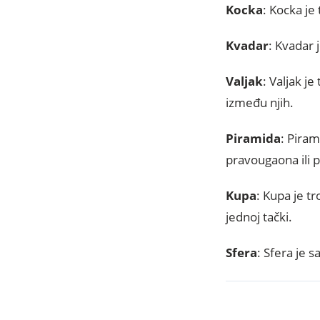
Kocka
: Kocka je
Kvadar
: Kvadar 
Valjak
: Valjak j
između njih.
Piramida
: Piram
pravougaona ili p
Kupa
: Kupa je t
jednoj tački.
Sfera
: Sfera je 