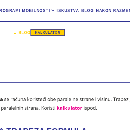
ROGRAMI MOBILNOSTI
ISKUSTVA
BLOG
NAKON RAZME
10. februar 2026.
11 min čitanja
← BLOG
KALKULATOR
ŠINA TRAPEZA – FORM
KALKULATOR
za
se računa koristeći obe paralelne strane i visinu. Trapez
paralelnih strana. Koristi
kalkulator
ispod.