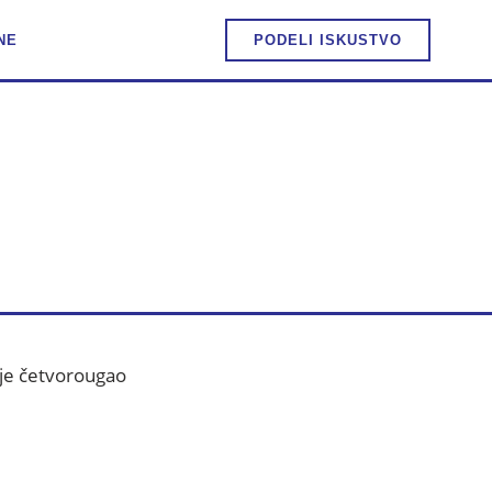
NE
PODELI ISKUSTVO
ULA I
 je četvorougao