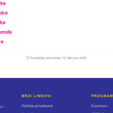
cke
adra
jka
ramide
re
🕘 Poslednje ažuriranje: 10. februar 2026.
BRZI LINKOVI
PROGRAM
Politika privatnosti
Erasmus+
a i