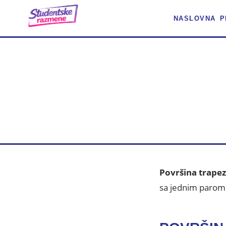
NASLOVNA
P
POVR
Površina trape
sa jednim parom 