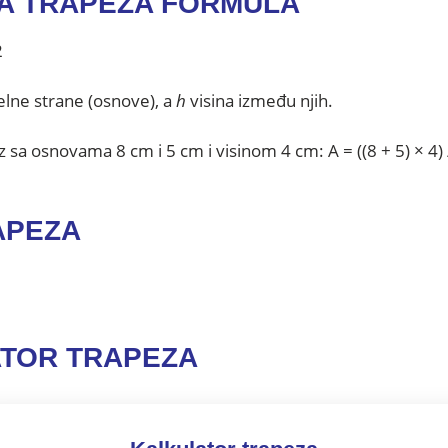
A TRAPEZA FORMULA
2
elne strane (osnove), a
h
visina između njih.
 sa osnovama 8 cm i 5 cm i visinom 4 cm: A = ((8 + 5) × 4) 
APEZA
TOR TRAPEZA