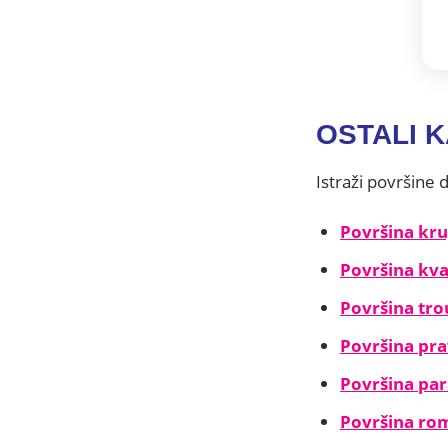
OSTALI 
Istraži površine 
Površina kr
Površina kv
Površina tro
Površina pr
Površina pa
Površina ro