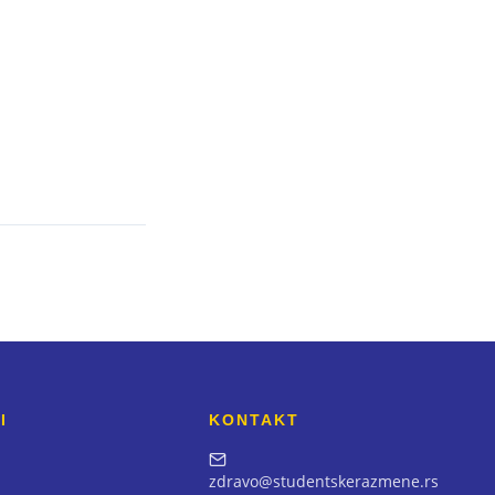
I
KONTAKT
zdravo@studentskerazmene.rs