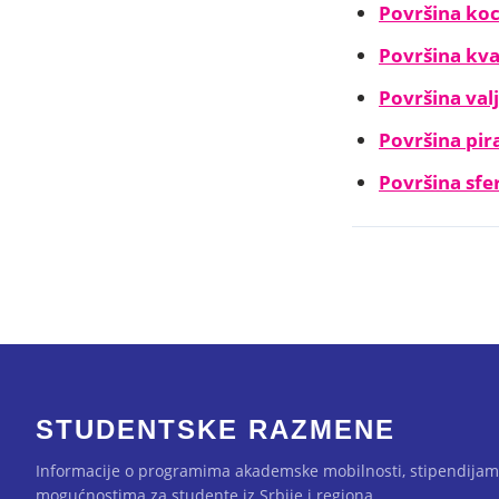
Površina ko
Površina kv
Površina val
Površina pi
Površina sfe
STUDENTSKE RAZMENE
Informacije o programima akademske mobilnosti, stipendijam
mogućnostima za studente iz Srbije i regiona.