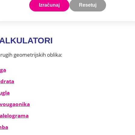
Izračunaj
Resetuj
KALKULATORI
drugih geometrijskih oblika:
uga
adrata
ugla
avougaonika
ralelograma
mba