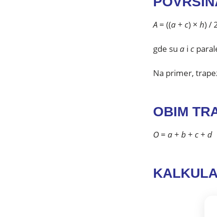
POVRŠIN
A
= ((
a
+
c
) ×
h
) / 
gde su
a
i
c
paral
Na primer, trapez
OBIM TR
O
=
a
+
b
+
c
+
d
KALKULA