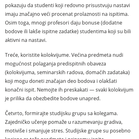
pokazuju da studenti koji redovno prisustvuju nastavi
imaju značajno veći procenat prolaznosti na ispitima.
Osim toga, mnogi profesori daju bonuse (dodatne
bodove ili lakše ispitne zadatke) studentima koji su bili
aktivni na nastavi.
Treće, koristite kolokvijume. Većina predmeta nudi
mogućnost polaganja predispitnih obaveza
(kolokvijuma, seminarskih radova, domaćih zadataka)
koji mogu doneti značajan deo bodova i olakšati
konačni ispit. Nemojte ih preskakati — svaki kolokvijum
je prilika da obezbedite bodove unapred.
Četvrto, formirajte studijsku grupu sa kolegama.
Zajedničko učenje pomaže u razumevanju gradiva,
motiviše i smanjuje stres. Studijske grupe su posebno