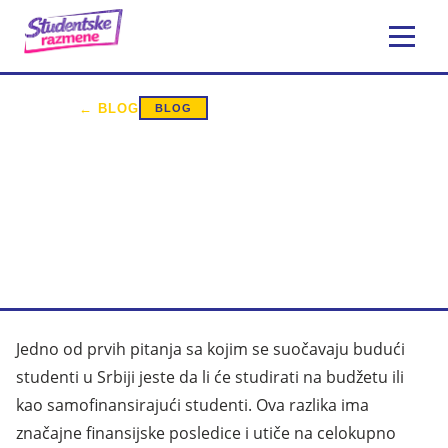
20. april 2026.
55 min čitanja
← BLOG
BLOG
BUDŽET ILI
SAMOFINANSIRANJE —
RAZLIKE I KAKO PREBACITI
STATUS
Jedno od prvih pitanja sa kojim se suočavaju budući
studenti u Srbiji jeste da li će studirati na budžetu ili
kao samofinansirajući studenti. Ova razlika ima
značajne finansijske posledice i utiče na celokupno