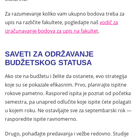
Za razumevanje koliko vam ukupno bodova treba za
upis na različite fakultete, pogledajte naš
vodič za
izračunavanje bodova za upis na fakultet
.
SAVETI ZA ODRŽAVANJE
BUDŽETSKOG STATUSA
Ako ste na budžetu i želite da ostanete, evo strategija
koje su se pokazale efikasnim. Prvo, planirajte ispitne
rokove pametno. Raspored ispita je poznat od početka
semestra, pa unapred odlučite koje ispite ćete polagati
u kojem roku. Ne ostavljajte sve za septembarski rok —
rasporedite ispite ravnomerno.
Drugo, pohađajte predavanja i vežbe redovno. Studije