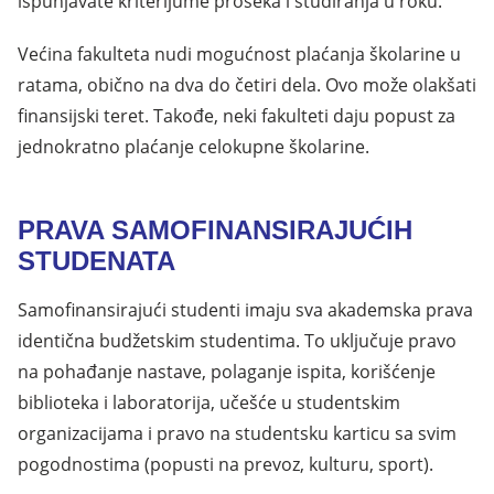
ispunjavate kriterijume proseka i studiranja u roku.
Većina fakulteta nudi mogućnost plaćanja školarine u
ratama, obično na dva do četiri dela. Ovo može olakšati
finansijski teret. Takođe, neki fakulteti daju popust za
jednokratno plaćanje celokupne školarine.
PRAVA SAMOFINANSIRAJUĆIH
STUDENATA
Samofinansirajući studenti imaju sva akademska prava
identična budžetskim studentima. To uključuje pravo
na pohađanje nastave, polaganje ispita, korišćenje
biblioteka i laboratorija, učešće u studentskim
organizacijama i pravo na studentsku karticu sa svim
pogodnostima (popusti na prevoz, kulturu, sport).