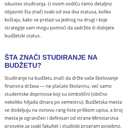
iskustvo studiranja. U ovom vodiču ćemo detaljno
objasniti šta znači svaki od ova dva statusa, koliko
koštaju, kako se prelazi sa jednog na drugi i koje
strategije vam mogu pomoći da zadržite ili dobijete
budžetski status.
ŠTA ZNAČI STUDIRANJE NA
BUDŽETU?
Studiranje na budžetu znači da držte vaše školovanje
finansira država — ne plaćate školarinu, već samo
studentske doprinose koji su simbolični (obično
nekoliko hiljada dinara po semestru). Budžetska mesta
se dodeljuju na osnovu rang-liste prilikom upisa, a broj
mesta je ograničen i definisan od strane Ministarstva
prosvete za svaki fakultet i studijski program posebno.