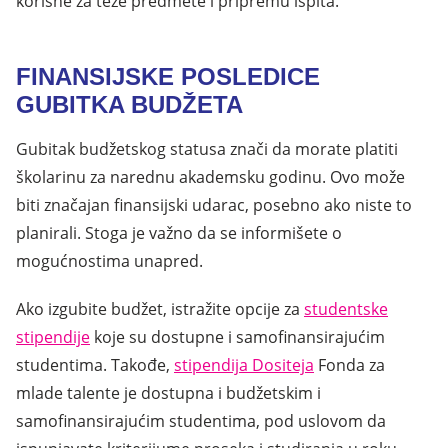
korisne za teže predmete i pripremu ispita.
FINANSIJSKE POSLEDICE
GUBITKA BUDŽETA
Gubitak budžetskog statusa znači da morate platiti
školarinu za narednu akademsku godinu. Ovo može
biti značajan finansijski udarac, posebno ako niste to
planirali. Stoga je važno da se informišete o
mogućnostima unapred.
Ako izgubite budžet, istražite opcije za
studentske
stipendije
koje su dostupne i samofinansirajućim
studentima. Takođe,
stipendija Dositeja
Fonda za
mlade talente je dostupna i budžetskim i
samofinansirajućim studentima, pod uslovom da