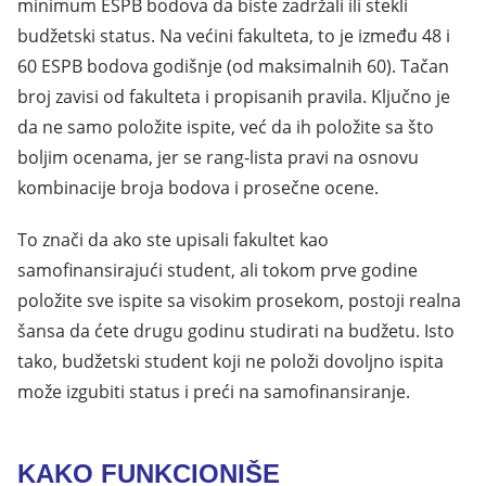
minimum ESPB bodova da biste zadržali ili stekli
budžetski status. Na većini fakulteta, to je između 48 i
60 ESPB bodova godišnje (od maksimalnih 60). Tačan
broj zavisi od fakulteta i propisanih pravila. Ključno je
da ne samo položite ispite, već da ih položite sa što
boljim ocenama, jer se rang-lista pravi na osnovu
kombinacije broja bodova i prosečne ocene.
To znači da ako ste upisali fakultet kao
samofinansirajući student, ali tokom prve godine
položite sve ispite sa visokim prosekom, postoji realna
šansa da ćete drugu godinu studirati na budžetu. Isto
tako, budžetski student koji ne položi dovoljno ispita
može izgubiti status i preći na samofinansiranje.
KAKO FUNKCIONIŠE