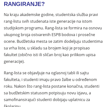
RANGIRANJE?
Na kraju akademske godine, studentska služba pravi
rang-listu svih studenata iste generacije na istom
studijskom programu. Rang-lista se formira na osnovu
ukupnog broja ostvarenih ESPB bodova i prosečne
ocene. Budžetska mesta se zatim dodeljuju studentima
sa vrha liste, u skladu sa brojem koji je propisao
fakultet (obično isti ili sličan broj kao prilikom upisa
generacije).
Rang-lista se objavljuje na oglasnoj tabli ili sajtu
fakulteta, i studenti imaju pravo žalbe u određenom
roku. Nakon što rang-lista postane konačna, studenti
sa budžetskim statusom potpisuju novu izjavu, a
samofinansirajući studenti dobijaju uplatnicu za
školarinu.