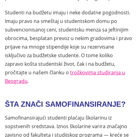
Studenti na budžetu imaju i neke dodatne pogodnosti.
Imaju pravo na smeštaj u studentskom domu po
subvencionisanoj ceni, studentsku menza sa jeftinijim
obrocima, besplatan prevoz u nekim gradovima i pravo
prijave na mnoge stipendije koje su rezervisane
isključivo za budžetske studente. O tome koliko
zapravo košta studentski život, čak i na budžetu,
pročitajte u našem članku o
troškovima studiranja u
Beogradu
.
ŠTA ZNAČI SAMOFINANSIRANJE?
Samofinansirajući studenti plaćaju školarinu iz
sopstvenih sredstava. Iznos školarine varira značajno
zavisno od fakulteta i studijskog programa — kreće se