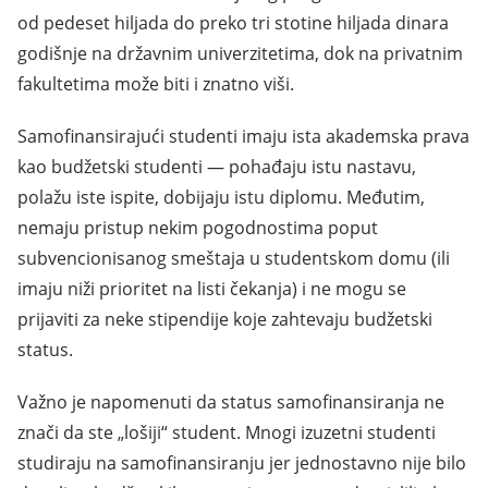
od pedeset hiljada do preko tri stotine hiljada dinara
godišnje na državnim univerzitetima, dok na privatnim
fakultetima može biti i znatno viši.
Samofinansirajući studenti imaju ista akademska prava
kao budžetski studenti — pohađaju istu nastavu,
polažu iste ispite, dobijaju istu diplomu. Međutim,
nemaju pristup nekim pogodnostima poput
subvencionisanog smeštaja u studentskom domu (ili
imaju niži prioritet na listi čekanja) i ne mogu se
prijaviti za neke stipendije koje zahtevaju budžetski
status.
Važno je napomenuti da status samofinansiranja ne
znači da ste „lošiji“ student. Mnogi izuzetni studenti
studiraju na samofinansiranju jer jednostavno nije bilo