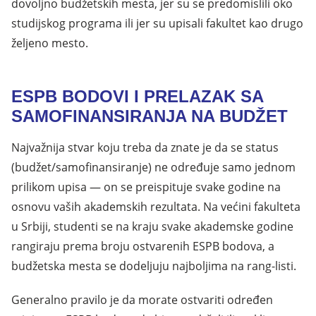
dovoljno budžetskih mesta, jer su se predomislili oko
studijskog programa ili jer su upisali fakultet kao drugo
željeno mesto.
ESPB BODOVI I PRELAZAK SA
SAMOFINANSIRANJA NA BUDŽET
Najvažnija stvar koju treba da znate je da se status
(budžet/samofinansiranje) ne određuje samo jednom
prilikom upisa — on se preispituje svake godine na
osnovu vaših akademskih rezultata. Na većini fakulteta
u Srbiji, studenti se na kraju svake akademske godine
rangiraju prema broju ostvarenih ESPB bodova, a
budžetska mesta se dodeljuju najboljima na rang-listi.
Generalno pravilo je da morate ostvariti određen