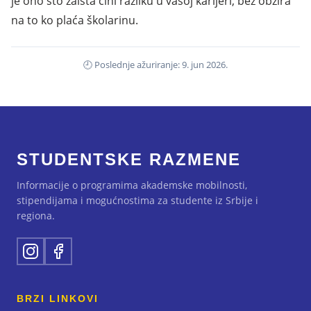
je ono što zaista čini razliku u vašoj karijeri, bez obzira
na to ko plaća školarinu.
🕘 Poslednje ažuriranje: 9. jun 2026.
STUDENTSKE RAZMENE
Informacije o programima akademske mobilnosti,
stipendijama i mogućnostima za studente iz Srbije i
regiona.
BRZI LINKOVI